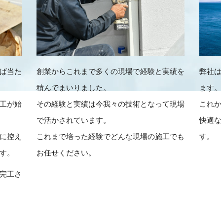
ば当た
創業からこれまで多くの現場で経験と実績を
弊社
積んでまいりました。
ます
工が始
その経験と実績は今我々の技術となって現場
これ
で活かされています。
快適
に控え
これまで培った経験でどんな現場の施工でも
す。
す。
お任せください。
完工さ